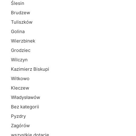
Ślesin
Brudzew
Tuliszków
Golina
Wierzbinek
Grodziec
Wilczyn
Kazimierz Biskupi
Witkowo
Kleczew
Władysławów
Bez kategorii
Pyzdry
Zagórów
wszystkie dotacje