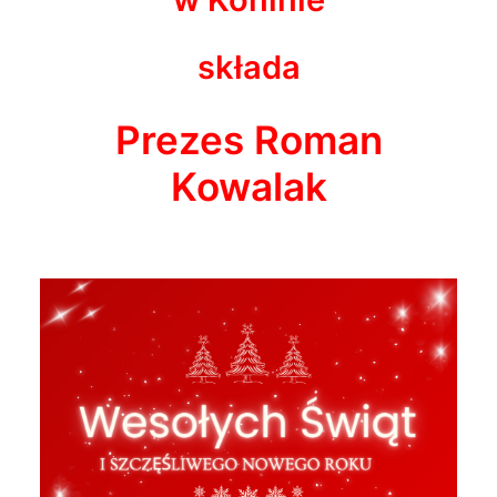
składa
Prezes Roman
Kowalak