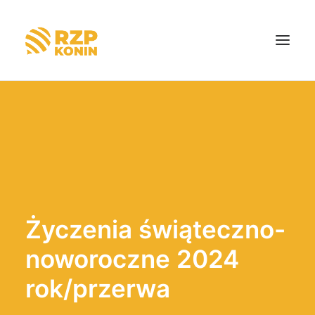
Strona główna
O nas
Aktualności
Dotacje
Życzenia świąteczno-
Kontakt
noworoczne 2024
rok/przerwa