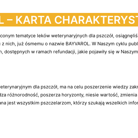
 – KARTA CHARAKTERYS
onym tematyce leków weterynaryjnych dla pszczół, osiągnęliś
 z nich, już ósmemu o nazwie BAYVAROL. W Naszym cyklu publ
ch, dostępnych w ramach refundacji, jakie pojawiły się w Nasz
eterynaryjnym dla pszczół, ma na celu poszerzenie wiedzy zakr
za różnorodność, poszerza horyzonty, niesie wartość, zmienia 
a jest wszystkim pszczelarzom, którzy szukają wszelkich infor